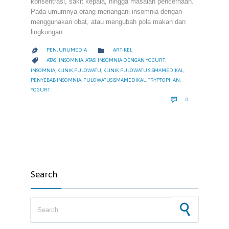
konsentrasi, sakit kepala, hingga masalah pencernaan.
Pada umumnya orang menangani insomnia dengan
menggunakan obat, atau mengubah pola makan dan
lingkungan….
CATEGORY

PENJURUMEDIA
ARTIKEL

CATEGORY

ATASI INSOMNIA
,
ATASI INSOMNIA DENGAN YOGURT
,
INSOMNIA
,
KLINIK PULOWATU
,
KLINIK PULOWATU SISMAMEDIKAL
,
PENYEBAB INSOMNIA
,
PULOWATUSISMAMEDIKAL
,
TRYPTOPHAN
,
YOGURT
COMMENTS

0
Search
Search for: