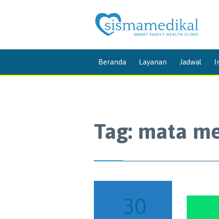
Beranda
Layanan
Jadwal
I
Tag:
mata m
30