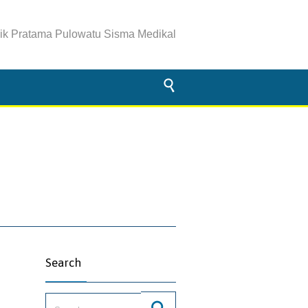
nik Pratama Pulowatu Sisma Medikal

Search
Search for: