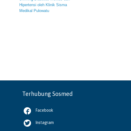
Hipertensi oleh Klinik Sisma
Medikal Pulowatu
Terhubung Sosmed

Facebook

Instagram