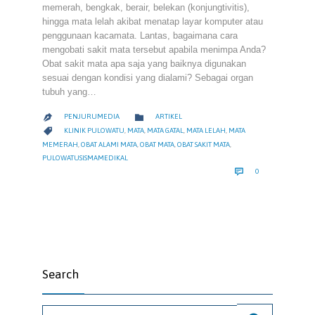
memerah, bengkak, berair, belekan (konjungtivitis),
hingga mata lelah akibat menatap layar komputer atau
penggunaan kacamata. Lantas, bagaimana cara
mengobati sakit mata tersebut apabila menimpa Anda?
Obat sakit mata apa saja yang baiknya digunakan
sesuai dengan kondisi yang dialami? Sebagai organ
tubuh yang…
CATEGORY

PENJURUMEDIA
ARTIKEL

CATEGORY

KLINIK PULOWATU
,
MATA
,
MATA GATAL
,
MATA LELAH
,
MATA
MEMERAH
,
OBAT ALAMI MATA
,
OBAT MATA
,
OBAT SAKIT MATA
,
PULOWATUSISMAMEDIKAL
COMMENTS

0
Search
Search for: