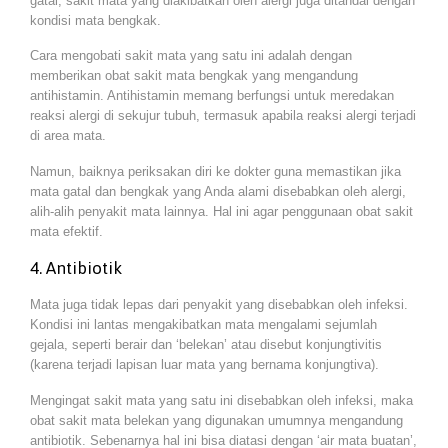
gatal, sakit mata yang diakibatkan oleh alergi juga ditandai dengan
kondisi mata bengkak.
Cara mengobati sakit mata yang satu ini adalah dengan
memberikan obat sakit mata bengkak yang mengandung
antihistamin. Antihistamin memang berfungsi untuk meredakan
reaksi alergi di sekujur tubuh, termasuk apabila reaksi alergi terjadi
di area mata.
Namun, baiknya periksakan diri ke dokter guna memastikan jika
mata gatal dan bengkak yang Anda alami disebabkan oleh alergi,
alih-alih penyakit mata lainnya. Hal ini agar penggunaan obat sakit
mata efektif.
4. Antibiotik
Mata juga tidak lepas dari penyakit yang disebabkan oleh infeksi.
Kondisi ini lantas mengakibatkan mata mengalami sejumlah
gejala, seperti berair dan ‘belekan’ atau disebut konjungtivitis
(karena terjadi lapisan luar mata yang bernama konjungtiva).
Mengingat sakit mata yang satu ini disebabkan oleh infeksi, maka
obat sakit mata belekan yang digunakan umumnya mengandung
antibiotik. Sebenarnya hal ini bisa diatasi dengan ‘air mata buatan’,