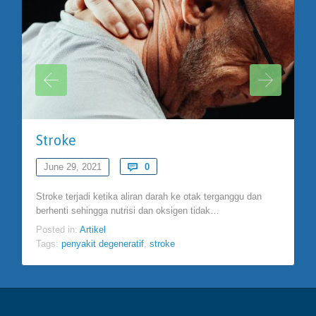
Stroke
Comments
June 29, 2021

0
Stroke terjadi ketika aliran darah ke otak terganggu dan
berhenti sehingga nutrisi dan oksigen tidak…
Posted in:
Artikel
Tags:
penyakit degeneratif
,
stroke