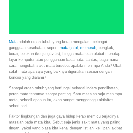
Mata
adalah organ tubuh yang kerap mengalami pelbagai
gangguan kesehatan, seperti
mata gatal
,
memerah
, bengkak,
berair, belekan (konjungtivitis), hingga mata lelah akibat menatap
layar komputer atau penggunaan kacamata. Lantas, bagaimana
cara mengobati sakit mata tersebut apabila menimpa Anda? Obat
sakit mata apa saja yang baiknya digunakan sesuai dengan
kondisi yang dialami?
Sebagai organ tubuh yang berfungsi sebagai indera penglihatan,
peran mata tentunya sangat penting. Satu masalah saja menimpa
mata, sekecil apapun itu, akan sangat mengganggu aktivitas
sehari-hari.
Faktor lingkungan dan juga gaya hidup kerap memicu terjadinya
masalah pada mata kita. Sebut saja jenis sakit mata yang paling
ringan, yakni yang biasa kita kenal dengan istilah ‘kelilipan’ akibat