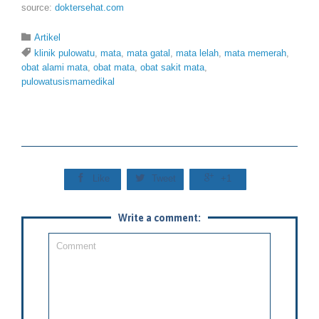
source:
doktersehat.com
Category

Artikel
Tags

klinik pulowatu
,
mata
,
mata gatal
,
mata lelah
,
mata memerah
,
obat alami mata
,
obat mata
,
obat sakit mata
,
pulowatusismamedikal



Like
Tweet
+1
Write a comment: