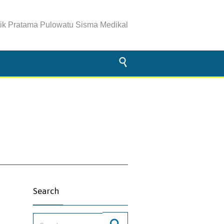
nik Pratama Pulowatu Sisma Medikal

Search
Search for: