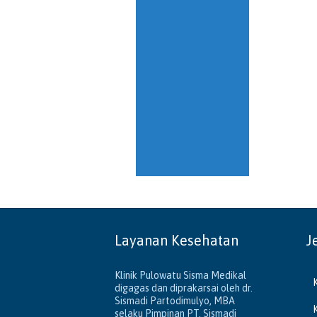
Layanan Kesehatan
J
Klinik Pulowatu Sisma Medikal
digagas dan diprakarsai oleh dr.
Sismadi Partodimulyo, MBA
selaku Pimpinan PT. Sismadi