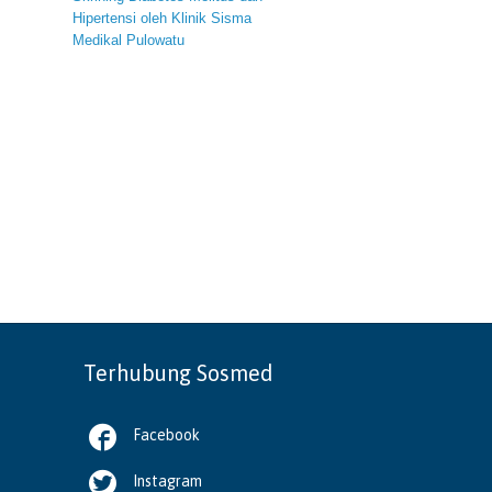
Hipertensi oleh Klinik Sisma
Medikal Pulowatu
Terhubung Sosmed

Facebook

Instagram