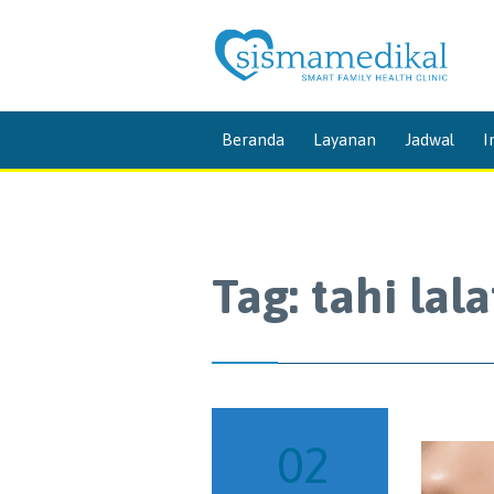
Beranda
Layanan
Jadwal
I
Tag:
tahi lala
02