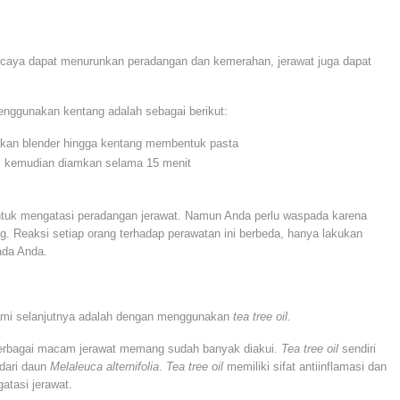
rcaya dapat menurunkan peradangan dan kemerahan, jerawat juga dapat
nggunakan kentang adalah sebagai berikut:
kan blender hingga kentang membentuk pasta
t, kemudian diamkan selama 15 menit
i untuk mengatasi peradangan jerawat. Namun Anda perlu waspada karena
ng. Reaksi setiap orang terhadap perawatan ini berbeda, hanya lakukan
ada Anda.
lami selanjutnya adalah dengan menggunakan
tea tree oil.
erbagai macam jerawat memang sudah banyak diakui.
Tea tree oil
sendiri
dari daun
Melaleuca alternifolia
.
Tea tree oil
memiliki sifat antiinflamasi dan
atasi jerawat.