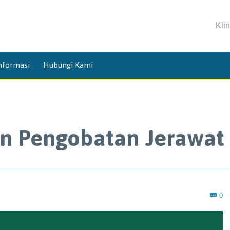
Kli
Skip
nformasi
Hubungi Kami
to
content
n Pengobatan Jerawat
C
0
