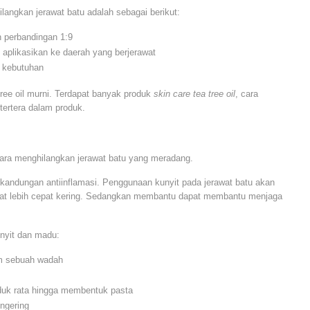
angkan jerawat batu adalah sebagai berikut:
 perbandingan 1:9
aplikasikan ke daerah yang berjerawat
n kebutuhan
ree oil murni. Terdapat banyak produk
skin care tea tree oil
, cara
ertera dalam produk.
ara menghilangkan jerawat batu yang meradang.
 kandungan antiinflamasi. Penggunaan kunyit pada jerawat batu akan
at lebih cepat kering. Sedangkan membantu dapat membantu menjaga
nyit dan madu:
am sebuah wadah
uk rata hingga membentuk pasta
ngering