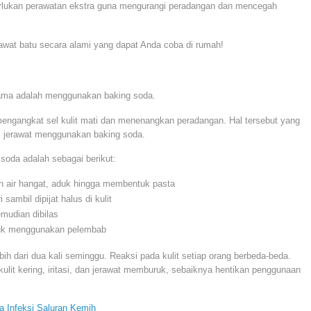
perlukan perawatan ekstra guna mengurangi peradangan dan mencegah
rawat batu secara alami yang dapat Anda coba di rumah!
tama adalah menggunakan baking soda.
gangkat sel kulit mati dan menenangkan peradangan. Hal tersebut yang
jerawat menggunakan baking soda.
soda adalah sebagai berikut:
n air hangat, aduk hingga membentuk pasta
sambil dipijat halus di kulit
mudian dibilas
tuk menggunakan pelembab
ih dari dua kali seminggu. Reaksi pada kulit setiap orang berbeda-beda.
ulit kering, iritasi, dan jerawat memburuk, sebaiknya hentikan penggunaan
la Infeksi Saluran Kemih