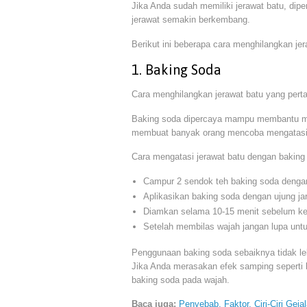
Jika Anda sudah memiliki jerawat batu, di
jerawat semakin berkembang.
Berikut ini beberapa cara menghilangkan je
1. Baking Soda
Cara menghilangkan jerawat batu yang per
Baking soda dipercaya mampu membantu men
membuat banyak orang mencoba mengatasi 
Cara mengatasi jerawat batu dengan baking 
Campur 2 sendok teh baking soda denga
Aplikasikan baking soda dengan ujung jari 
Diamkan selama 10-15 menit sebelum ke
Setelah membilas wajah jangan lupa un
Penggunaan baking soda sebaiknya tidak leb
Jika Anda merasakan efek samping seperti k
baking soda pada wajah.
Baca juga:
Penyebab, Faktor, Ciri-Ciri Geja