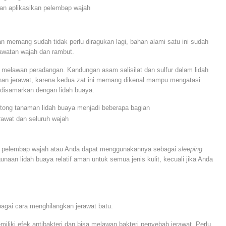
dan aplikasikan pelembap wajah
n memang sudah tidak perlu diragukan lagi, bahan alami satu ini sudah
awatan wajah dan rambut.
melawan peradangan. Kandungan asam salisilat dan sulfur dalam lidah
an jerawat, karena kedua zat ini memang dikenal mampu mengatasi
t disamarkan dengan lidah buaya.
tong tanaman lidah buaya menjadi beberapa bagian
rawat dan seluruh wajah
ai pelembap wajah atau Anda dapat menggunakannya sebagai
sleeping
naan lidah buaya relatif aman untuk semua jenis kulit, kecuali jika Anda
bagai cara menghilangkan jerawat batu.
iki efek antibakteri dan bisa melawan bakteri penyebab jerawat. Perlu