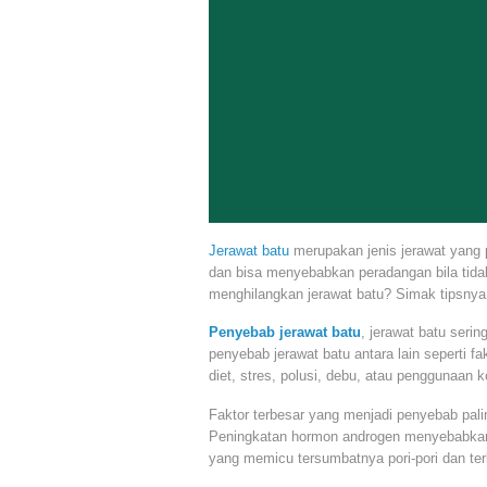
Jerawat batu
merupakan jenis jerawat yang p
dan bisa menyebabkan peradangan bila tida
menghilangkan jerawat batu? Simak tipsnya b
Penyebab jerawat batu
, jerawat batu seri
penyebab jerawat batu antara lain seperti f
diet, stres, polusi, debu, atau penggunaan
Faktor terbesar yang menjadi penyebab pal
Peningkatan hormon androgen menyebabkan p
yang memicu tersumbatnya pori-pori dan ter