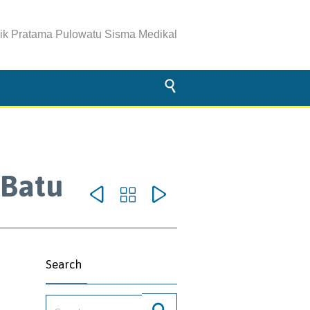
nik Pratama Pulowatu Sisma Medikal

 Batu



omments
Search
Search for: