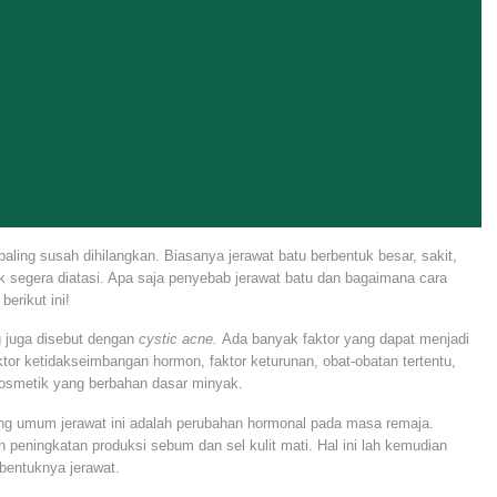
aling susah dihilangkan. Biasanya jerawat batu berbentuk besar, sakit,
k segera diatasi. Apa saja penyebab jerawat batu dan bagaimana cara
erikut ini!
ng juga disebut dengan
cystic acne.
Ada banyak faktor yang dapat menjadi
aktor ketidakseimbangan hormon, faktor keturunan, obat-obatan tertentu,
 kosmetik yang berbahan dasar minyak.
ing umum jerawat ini adalah perubahan hormonal pada masa remaja.
eningkatan produksi sebum dan sel kulit mati. Hal ini lah kemudian
bentuknya jerawat.