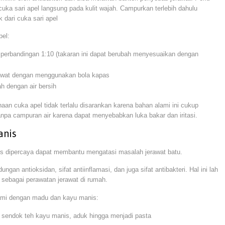
cuka sari apel langsung pada kulit wajah. Campurkan terlebih dahulu
 dari cuka sari apel
pel:
perbandingan 1:10 (takaran ini dapat berubah menyesuaikan dengan
rawat dengan menggunakan bola kapas
h dengan air bersih
naan cuka apel tidak terlalu disarankan karena bahan alami ini cukup
anpa campuran air karena dapat menyebabkan luka bakar dan iritasi.
anis
s dipercaya dapat membantu mengatasi masalah jerawat batu.
n antioksidan, sifat antiinflamasi, dan juga sifat antibakteri. Hal ini lah
ebagai perawatan jerawat di rumah.
lami dengan madu dan kayu manis:
endok teh kayu manis, aduk hingga menjadi pasta