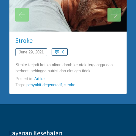
Stroke
Comments
June 29, 2021

0
Stroke terjadi ketika aliran darah ke otak terganggu dan
berhenti sehingga nutrisi dan oksigen tidak…
Posted in:
Artikel
Tags:
penyakit degeneratif
,
stroke
Layanan Kesehatan