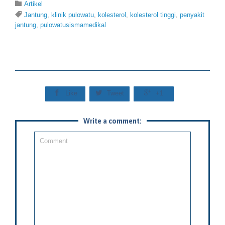
Category

Artikel
Tags

Jantung
,
klinik pulowatu
,
kolesterol
,
kolesterol tinggi
,
penyakit
jantung
,
pulowatusismamedikal



Like
Tweet
+1
Write a comment: